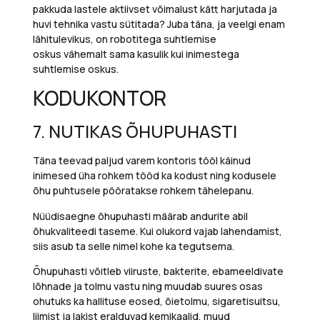
pakkuda lastele aktiivset võimalust kätt harjutada ja
huvi tehnika vastu sütitada?
Juba täna, ja veelgi enam
lähitulevikus,
o
n robotitega suhtlemise
oskus
vähemalt sama kasulik
kui inimestega
suhtlemise oskus.
KODUKONTOR
7.
NUTIKAS ÕHUPUHASTI
Täna teevad paljud varem kontoris tööl käinud
inimesed üha rohkem tööd ka kodust ning kodusele
õhu puhtusele pööratakse rohkem tähelepanu.
Nüüdisaegne õhupuhasti määrab andurite abil
õhukvaliteedi taseme. Kui olukord vajab lahendamist,
siis asub ta selle nimel kohe ka tegutsema.
Õhupuhasti võitleb viiruste, bakterite, ebameeldivate
lõhnade ja tolmu vastu ning muudab suures osas
ohutuks ka hallituse eosed, õietolmu, sigaretisuitsu,
liimist ja lakist eralduvad kemikaalid, muud