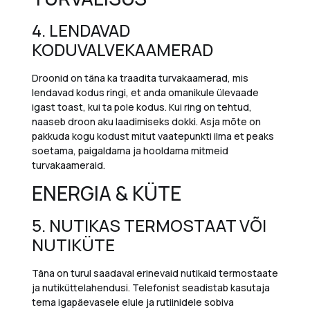
4. LENDAVAD
KODUVALVEKAAMERAD
Droonid on täna ka traadita turvakaamerad, mis
lendavad kodus ringi, et anda omanikule ülevaade
igast toast, kui ta pole kodus. Kui ring on tehtud,
naaseb droon aku laadimiseks dokki. Asja mõte on
pakkuda kogu kodust mitut vaatepunkti ilma et peaks
soetama, paigaldama ja hooldama mitmeid
turvakaameraid.
ENERGIA & KÜTE
5.
NUTIKAS TERMOSTAAT VÕI
NUTIKÜTE
Täna on turul saadaval erinevaid nutikaid termostaate
ja nutiküttelahendusi. Telefonist seadistab kasutaja
tema igapäevasele elule ja rutiinidele sobiva