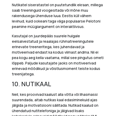
Nutikatel siseratastel on puutetundlik ekraan, millega
saab treeninguid voogesitada või mõne muu
rakendusega ühenduse luua. Eestis küll vähem
levinud, kuid ookeani taga väga populaarse Pelotoni
peamine müügiargument on interaktiivsus.
Kasutajal on juurdepääs suurele hulgale
eelsalvestatud ja reaalajas rühmatreeningutele
erinevate treeneritega, kes juhendavad ja
motiveerivad endast ka kodus viimast andma. Nii ei
pea kogu aeg kella vaatama, millal see pingutus ometi
lõppeb. Paljude kasutajate jaoks on motiveerivad
erinevad mõõdikud ja võistlusmoment teiste kodus
treenijatega.
10.
NUTIKAAL
Neil, kes proovivad kaalust alla võtta või lihasmassi
suurendada, aitab nutikas kaal edasiminekuid ajas
jälgida ja motivatsiooni säilitada. Nutikad kaalud on
ühendatud nutitelefoniga ja jälgivad lisaks