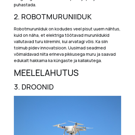
puhastada.
2. ROBOTMURUNIIDUK
Robotmuruniiduk on kodudes veel pisut uuem nähtus,
kuid on näha, et elektriga töötavad muruniidukid
vallutavad turu kiiremini, kui arvatagi võis. Ka siin
toimub pidev innovatsioon. Uusimad seadmed
võimaldavad niita erineva pikkusega muru ja saavad
edukalt hakkama ka küngaste ja kallakutega.
MEELELAHUTUS
3.
DROONID