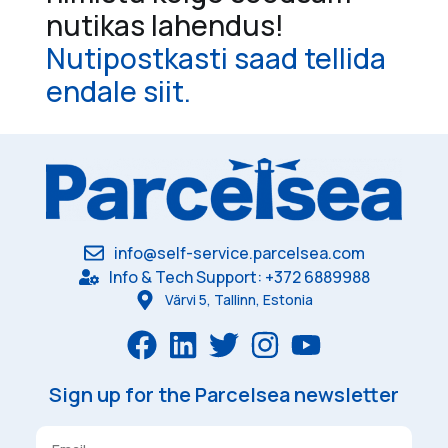
nutikas lahendus!
Nutipostkasti saad tellida
endale siit.
info@self-service.parcelsea.com
Info & Tech Support: +372 6889988
Värvi 5, Tallinn, Estonia
Sign up for the Parcelsea newsletter