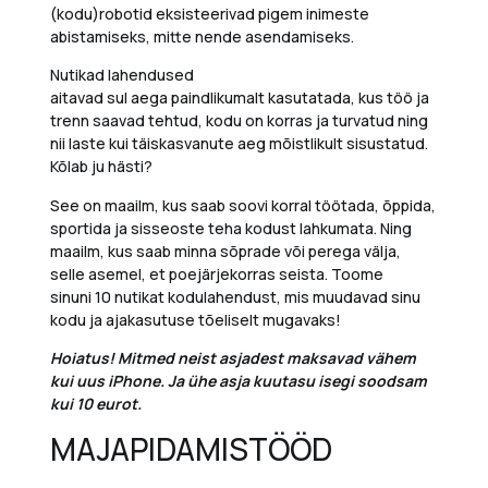
(kodu)robotid eksisteerivad pigem inimeste
abistamiseks, mitte nende asendamiseks.
Nutikad lahendused
aitavad
sul aega paindlikumalt kasutatada, kus töö ja
trenn saavad tehtud, kodu on korras ja turvatud ning
nii laste kui täiskasvanute aeg mõistlikult sisustatud.
Kõlab ju hästi?
See on maailm, kus saab soovi korral töötada, õppida,
sportida ja sisseoste teha kodust lahkumata. Ning
maailm, kus saab minna sõprade või perega välja,
selle asemel, et poejärjekorras seista.
Toome
sinuni 10 nutikat kodulahendust, mis muudavad sinu
kodu ja ajakasutuse tõeliselt mugavaks!
Hoiatus!
Mitmed neist asjadest maksavad vähem
kui uus iPhone.
Ja ühe asja kuutasu isegi soodsam
kui 10 eurot.
MAJAPIDAMISTÖÖD