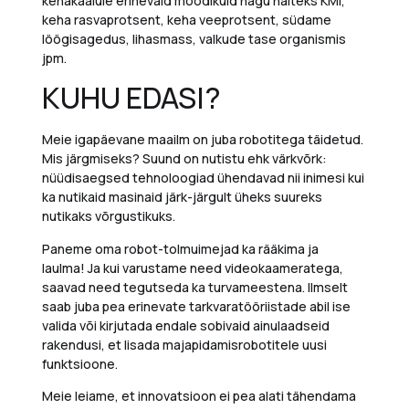
kehakaalule erinevaid mõõdikuid nagu näiteks KMI,
keha rasvaprotsent, keha veeprotsent, südame
löögisagedus, lihasmass, valkude tase organismis
jpm.
KUHU EDASI?
Meie igapäevane maailm on juba robotitega täidetud.
Mis järgmiseks?
Suund on nutistu ehk värkvõrk:
nüüdisaegsed tehnoloogiad ühendavad nii inimesi kui
ka nutikaid masinaid järk-järgult üheks suureks
nutikaks võrgustikuks.
Paneme oma robot-tolmuimejad ka rääkima ja
laulma! Ja kui varustame need videokaameratega,
saavad need tegutseda ka turvameestena. Ilmselt
saab juba pea erinevate tarkvaratööriistade abil ise
valida või kirjutada endale sobivaid ainulaadseid
rakendusi, et lisada majapidamisrobotitele uusi
funktsioone.
Meie leiame, et innovatsioon ei pea alati tähendama