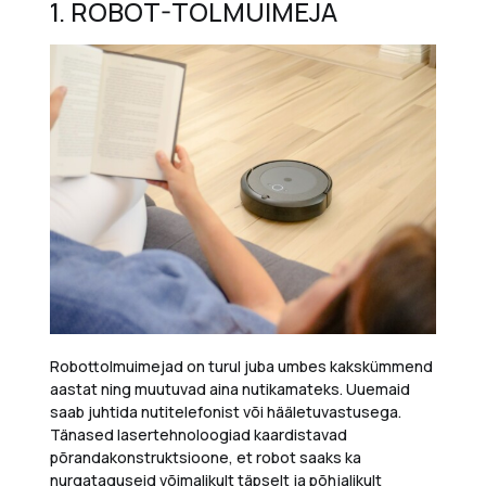
1. ROBOT-TOLMUIMEJA
Robottolmuimejad on turul juba umbes kakskümmend
aastat ning muutuvad aina nutikamateks. Uuemaid
saab juhtida nutitelefonist või hääletuvastusega.
Tänased lasertehnoloogiad kaardistavad
põrandakonstruktsioone, et robot saaks ka
nurgataguseid võimalikult täpselt ja põhjalikult