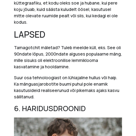
küttegraafiku, et kodu oleks soe ja hubane, kui pere
koju jõuab, kuid säästa kuludelt öösel, kasutusel
mitte olevate ruumide pealt või siis, kui kedagi ei ole
kodus.
LAPSED
Tamagotchit mäletad?
Tuleb meelde küll, eks. See oli
90ndate lõpus, 2000ndate alguses populaarne mäng,
mille sisuks oli elektroonilise lemmiklooma
kasvatamine ja hooldamine.
Suur osa tehnoloogiast on lühiajaline hullus või haip.
Ka mänguasjarobotite buumi puhul pole enamik
kasutusideid realiseerunud või pikemaks ajaks kasvu
säilitanud.
6.
HARIDUSDROONID