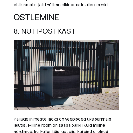
ehitusmaterjalid või lemmikloomade allergeenid.
OSTLEMINE
8.
NUTIPOSTKAST
Paljude inimeste jaoks on veebipoed üks parimaid
leiutisi. Milline rõõm on saada pakki!
Kuid milline
nördimus, kui kuller käis just siis, kui sind ei olnud