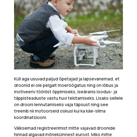
Küll aga usuvad paljud õpetajad ja lapsevanemad, et
droonid ei ole pelgalt moeröögatus ning on lõbus ja
motiveeriv tööriist õppimiseks, iseäranis loodus- ja
täppisteaduste vastu huvi tekitamiseks. Lisaks sellele
on drooni lennutamiseks vaja täpsust ning see
treenib nii motoorseid oskusi kui ka käe-silma
koordinatsiooni.
Väiksemad registreerimist mitte vajavad droonide
hinnad algavad mõnekümnest eurost. Miks mitte