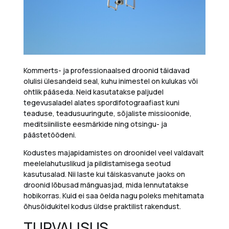
Kommerts- ja professionaalsed droonid täidavad
olulisi ülesandeid seal, kuhu inimestel on kulukas või
ohtlik pääseda. Neid kasutatakse paljudel
tegevusaladel alates spordifotograafiast kuni
teaduse, teadusuuringute, sõjaliste missioonide,
meditsiiniliste eesmärkide ning otsingu- ja
päästetöödeni.
Kodustes majapidamistes on droonidel veel valdavalt
meelelahutuslikud ja pildistamisega seotud
kasutusalad. Nii laste kui täiskasvanute jaoks on
droonid lõbusad mänguasjad, mida lennutatakse
hobikorras. Kuid ei saa öelda nagu poleks mehitamata
õhusõidukitel kodus üldse praktilist rakendust.
TURVALISUS