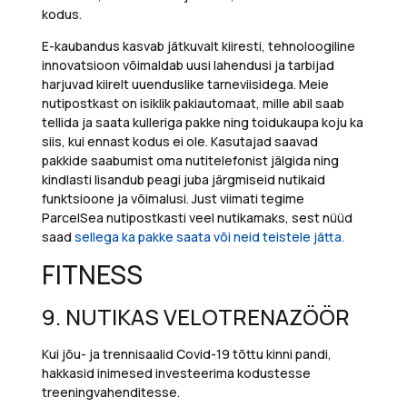
kodus.
E-kaubandus kasvab jätkuvalt kiiresti, tehnoloogiline
innovatsioon võimaldab uusi lahendusi ja tarbijad
harjuvad kiirelt uuenduslike tarneviisidega. Meie
nutipostkast on isiklik pakiautomaat, mille abil saab
tellida ja saata kulleriga pakke ning toidukaupa koju ka
siis, kui ennast kodus ei ole. Kasutajad saavad
pakkide saabumist oma nutitelefonist jälgida ning
kindlasti lisandub peagi juba järgmiseid nutikaid
funktsioone ja võimalusi. Just viimati tegime
ParcelSea nutipostkasti veel nutikamaks, sest nüüd
saad
sellega ka pakke saata või neid teistele jätta.
FITNESS
9.
NUTIKAS VELOTRENAZÖÖR
Kui jõu- ja trennisaalid Covid-19 tõttu kinni pandi,
hakkasid inimesed investeerima
kodustesse
treeningvahenditesse.