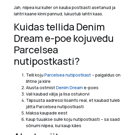
Jah, niipea kui kuller on kauba postkasti asetanud ja
lahtri kaane kinni pannud, lukustub lahtri kaas.
Kuidas tellida Denim
Dream e-poe kojuvedu
Parcelsea
nutipostkasti?
Telli koju
Parcelsea nutipostkast
– paigaldus on
lihtne ja kiire
Alusta ostmist
Denim Dream
e-poes
Vali kaubad välja ja lisa ostukorvi
Täpsusta aadressi lisainfo real, et kaubad tuleb
jätta Parcelsea nutipostkasti
Maksa kaupade eest
Kaup tuuakse sulle koju nutipostkasti – sa saad
sõnumi niipea, kui kaup käes