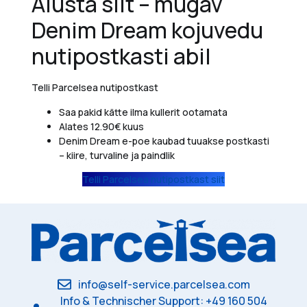
Alusta siit – mugav
Denim Dream kojuvedu
nutipostkasti abil
Telli Parcelsea nutipostkast
Saa pakid kätte ilma kullerit ootamata
Alates 12.90€ kuus
Denim Dream e-poe kaubad tuuakse postkasti
– kiire, turvaline ja paindlik
Telli Parcelsea nutipostkast siit
info@self-service.parcelsea.com
Info & Technischer Support: +49 160 504