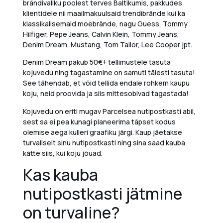
brändivaliku poolest terves Baltikumis, pakkudes
klientidele nii maailmakuulsaid trendibrände kui ka
klassikalisemaid moebrände, nagu Guess, Tommy
Hilfiger, Pepe Jeans, Calvin Klein, Tommy Jeans,
Denim Dream, Mustang, Tom Tailor, Lee Cooper jpt.
Denim Dream pakub 50€+ tellimustele tasuta
kojuvedu ning tagastamine on samuti täiesti tasuta!
See tähendab, et võid tellida endale rohkem kaupu
koju, neid proovida ja siis mittesobivad tagastada!
Kojuvedu on eriti mugav Parcelsea nutipostkasti abil,
sest sa ei pea kunagi planeerima täpset kodus
olemise aega kulleri graafiku järgi. Kaup jäetakse
turvaliselt sinu nutipostkasti ning sina saad kauba
kätte siis, kui koju jõuad.
Kas kauba
nutipostkasti jätmine
on turvaline?