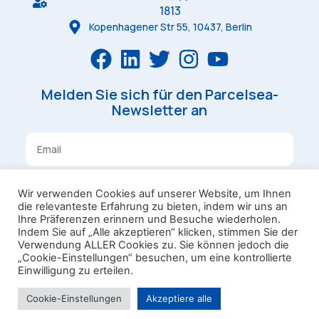
1813
Kopenhagener Str 55, 10437, Berlin
Melden Sie sich für den Parcelsea-
Newsletter an
Anmelden
Wir verwenden Cookies auf unserer Website, um Ihnen
die relevanteste Erfahrung zu bieten, indem wir uns an
Ihre Präferenzen erinnern und Besuche wiederholen.
Bedingungen und Konditionen
Indem Sie auf „Alle akzeptieren“ klicken, stimmen Sie der
Verwendung ALLER Cookies zu. Sie können jedoch die
Privatsphäre
Laundry Box
„Cookie-Einstellungen“ besuchen, um eine kontrollierte
Omniva Campaign Rules
Einwilligung zu erteilen.
Parcelsea OÜ 2023
Cookie-Einstellungen
Akzeptiere alle