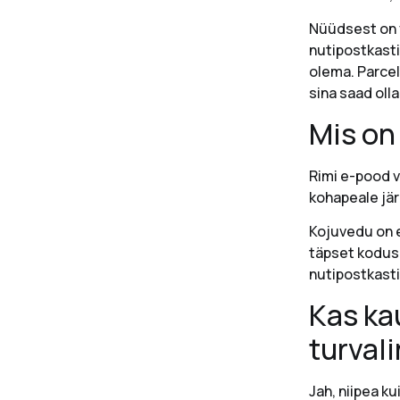
Nüüdsest on v
nutipostkasti 
olema. Parcel
sina saad olla
Mis on
Rimi e-pood v
kohapeale jär
Kojuvedu on e
täpset kodus 
nutipostkasti
Kas ka
turval
Jah, niipea ku