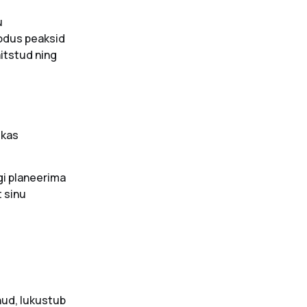
u
 kodus peaksid
aitstud ning
 kas
gi planeerima
t sinu
nnud, lukustub