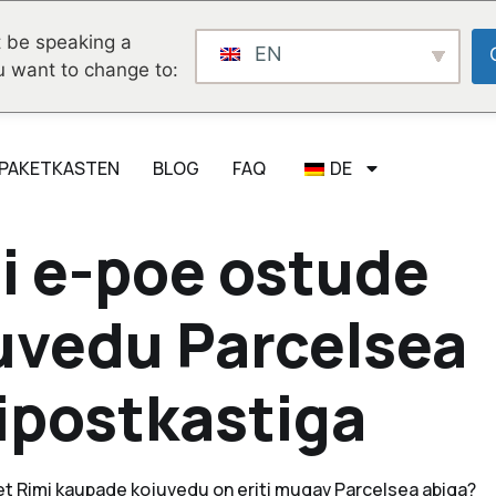
 be speaking a
EN
u want to change to:
 PAKETKASTEN
BLOG
FAQ
DE
i e-poe ostude
uvedu Parcelsea
ipostkastiga
et Rimi kaupade kojuvedu on eriti mugav Parcelsea abiga?