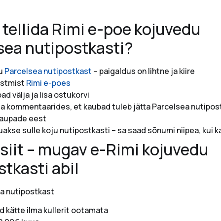
 tellida Rimi e-poe kojuvedu
sea nutipostkasti?
ju
Parcelsea nutipostkast
– paigaldus on lihtne ja kiire
ostmist
Rimi e-poes
bad välja ja lisa ostukorvi
a kommentaarides, et kaubad tuleb jätta Parcelsea nutipos
aupade eest
akse sulle koju nutipostkasti – sa saad sõnumi niipea, kui 
 siit – mugav e-Rimi kojuvedu
tkasti abil
ea nutipostkast
d kätte ilma kullerit ootamata