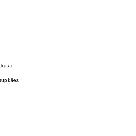
tkasti
kaup käes