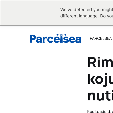
We've detected you might
different language. Do yo
PARCELSEA
Rim
koj
nut
Kas teadsid, 