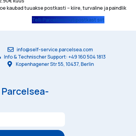
12.90€ kuus
oe kaubad tuuakse postkasti – kiire, turvaline ja paindlik
Telli Parcelsea nutipostkast siit
info@self-service.parcelsea.com
Info & Technischer Support: +49 160 504 1813
Kopenhagener Str 55, 10437, Berlin
n Parcelsea-