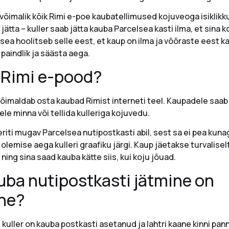
õimalik kõik Rimi e-poe kaubatellimused kojuveoga isiklikk
jätta – kuller saab jätta kauba Parcelsea kasti ilma, et sina
sea hoolitseb selle eest, et kaup on ilma ja võõraste eest k
 paindlik ja säästa aega.
 Rimi e-pood?
õimaldab osta kaubad Rimist interneti teel. Kaupadele saab
ele minna või tellida kulleriga kojuvedu.
riti mugav Parcelsea nutipostkasti abil, sest sa ei pea kuna
olemise aega kulleri graafiku järgi. Kaup jäetakse turvalisel
 ning sina saad kauba kätte siis, kui koju jõuad.
uba nutipostkasti jätmine on
ine?
i kuller on kauba postkasti asetanud ja lahtri kaane kinni pa