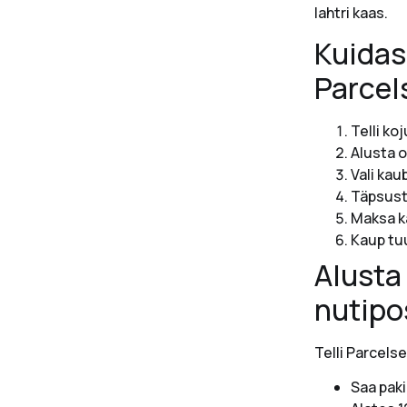
lahtri kaas.
Kuidas
Parcel
Telli ko
Alusta 
Vali kau
Täpsust
Maksa k
Kaup tuu
Alusta
nutipos
Telli Parcels
Saa paki