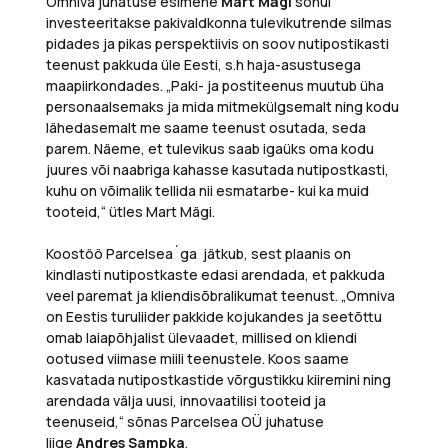
Omniva juhatuse esimehe
Mart Mägi
sõnul
investeeritakse pakivaldkonna tulevikutrende silmas
pidades ja pikas perspektiivis on soov nutipostikasti
teenust pakkuda üle Eesti, s.h haja-asustusega
maapiirkondades. „Paki- ja postiteenus muutub üha
personaalsemaks ja mida mitmekülgsemalt ning kodu
lähedasemalt me saame teenust osutada, seda
parem. Näeme, et tulevikus saab igaüks oma kodu
juures või naabriga kahasse kasutada nutipostkasti,
kuhu on võimalik tellida nii esmatarbe- kui ka muid
tooteid,“ ütles Mart Mägi.
Koostöö Parcelsea´ga jätkub, sest plaanis on
kindlasti nutipostkaste edasi arendada, et pakkuda
veel paremat ja kliendisõbralikumat teenust. „Omniva
on Eestis turuliider pakkide kojukandes ja seetõttu
omab laiapõhjalist ülevaadet, millised on kliendi
ootused viimase miili teenustele. Koos saame
kasvatada nutipostkastide võrgustikku kiiremini ning
arendada välja uusi, innovaatilisi tooteid ja
teenuseid,“ sõnas Parcelsea OÜ juhatuse
liige
Andres Sampka
.