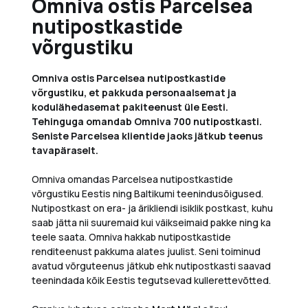
Omniva ostis Parcelsea
nutipostkastide
võrgustiku
Omniva ostis Parcelsea nutipostkastide
võrgustiku, et pakkuda personaalsemat ja
kodulähedasemat pakiteenust üle Eesti.
Tehinguga omandab Omniva 700 nutipostkasti.
Seniste Parcelsea klientide jaoks jätkub teenus
tavapäraselt.
Omniva omandas Parcelsea nutipostkastide
võrgustiku Eestis ning Baltikumi teenindusõigused.
Nutipostkast on era- ja ärikliendi isiklik postkast, kuhu
saab jätta nii suuremaid kui väikseimaid pakke ning ka
teele saata. Omniva hakkab nutipostkastide
renditeenust pakkuma alates juulist. Seni toiminud
avatud võrguteenus jätkub ehk nutipostkasti saavad
teenindada kõik Eestis tegutsevad kullerettevõtted.