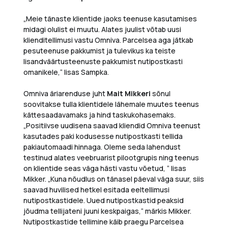
„Meie tänaste klientide jaoks teenuse kasutamises
midagi olulist ei muutu. Alates juulist võtab uusi
klienditellimusi vastu Omniva. Parcelsea aga jätkab
pesuteenuse pakkumist ja tulevikus ka teiste
lisandväärtusteenuste pakkumist nutipostkasti
omanikele,“ lisas Sampka.
Omniva äriarenduse juht
Mait Mikkeri
sõnul
soovitakse tulla klientidele lähemale muutes teenus
kättesaadavamaks ja hind taskukohasemaks.
„Positiivse uudisena saavad kliendid Omniva teenust
kasutades paki kodusesse nutipostkasti tellida
pakiautomaadi hinnaga. Oleme seda lahendust
testinud alates veebruarist pilootgrupis ning teenus
on klientide seas väga hästi vastu võetud, “ lisas
Mikker. „Kuna nõudlus on tänasel päeval väga suur, siis
saavad huvilised hetkel esitada eeltellimusi
nutipostkastidele. Uued nutipostkastid peaksid
jõudma tellijateni juuni keskpaigas,“ märkis Mikker.
Nutipostkastide tellimine käib praegu Parcelsea