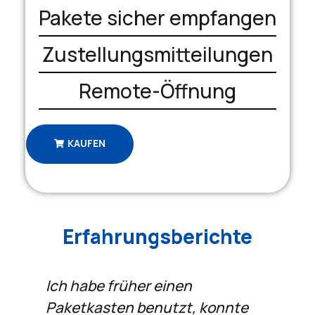
Pakete sicher empfangen
Zustellungsmitteilungen
Remote-Öffnung
KAUFEN
Erfahrungsberichte
Wenn man mit 2 Kleinkindern zu
W
Hause ist, macht es einem
e