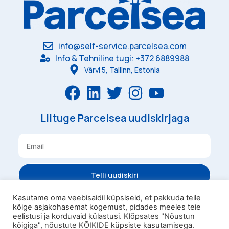
info@self-service.parcelsea.com
Info & Tehniline tugi: +372 6889988
Värvi 5, Tallinn, Estonia
Liituge Parcelsea uudiskirjaga
Telli uudiskiri
Kasutame oma veebisaidil küpsiseid, et pakkuda teile
kõige asjakohasemat kogemust, pidades meeles teie
Tingimused
Privaatsus
eelistusi ja korduvaid külastusi. Klõpsates "Nõustun
Parcelsea Pesukast
kõigiga", nõustute KÕIKIDE küpsiste kasutamisega.