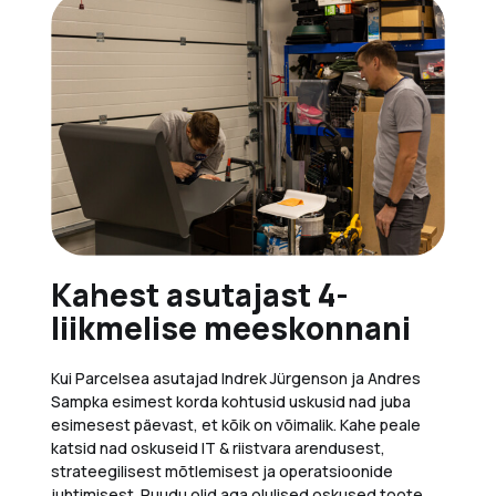
Kahest asutajast 4-
liikmelise meeskonnani
Kui Parcelsea asutajad Indrek Jürgenson ja Andres
Sampka esimest korda kohtusid uskusid nad juba
esimesest päevast, et kõik on võimalik. Kahe peale
katsid nad oskuseid IT & riistvara arendusest,
strateegilisest mõtlemisest ja operatsioonide
juhtimisest. Puudu olid aga olulised oskused toote