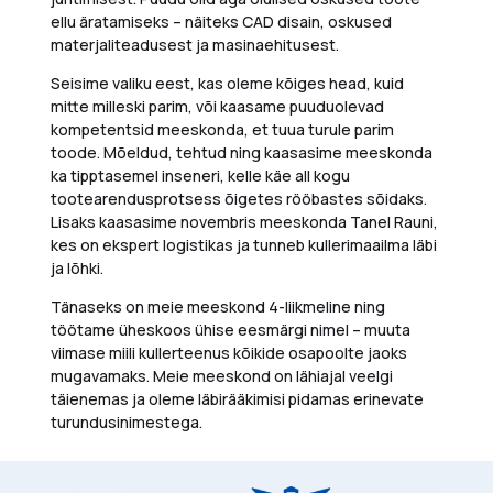
ellu äratamiseks – näiteks CAD disain, oskused
materjaliteadusest ja masinaehitusest.
Seisime valiku eest, kas oleme kõiges head, kuid
mitte milleski parim, või kaasame puuduolevad
kompetentsid meeskonda, et tuua turule parim
toode. Mõeldud, tehtud ning kaasasime meeskonda
ka tipptasemel inseneri, kelle käe all kogu
tootearendusprotsess õigetes rööbastes sõidaks.
Lisaks kaasasime novembris meeskonda Tanel Rauni,
kes on ekspert logistikas ja tunneb kullerimaailma läbi
ja lõhki.
Tänaseks on meie meeskond 4-liikmeline ning
töötame üheskoos ühise eesmärgi nimel – muuta
viimase miili kullerteenus kõikide osapoolte jaoks
mugavamaks. Meie meeskond on lähiajal veelgi
täienemas ja oleme läbirääkimisi pidamas erinevate
turundusinimestega.