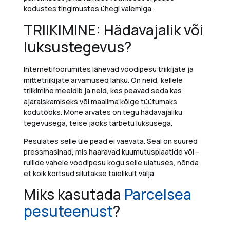
kodustes tingimustes ühegi valemiga.
TRIIKIMINE: Hädavajalik või
luksustegevus?
Internetif
oorumites lähevad voodipesu triik
ijate ja
mittetriikijate
arvamused lahku.
On neid, kellele
triikimine meeldib ja neid, kes peavad seda kas
ajaraiskamiseks või maailma kõige tüütumaks
kodutööks. Mõne arvates on tegu hädavajaliku
tegevusega, teise jaoks tarbetu luksusega.
Pesulates selle üle pead ei vaevata. Seal on
suured
pressmasinad,
mis
haaravad kuumutusplaatide või –
rullide vahele voodipesu kogu selle ulatuses
,
nõnda
et kõik kortsud
silutakse täielikult välja.
Miks kasutada
Parcelsea
pesuteenust
?