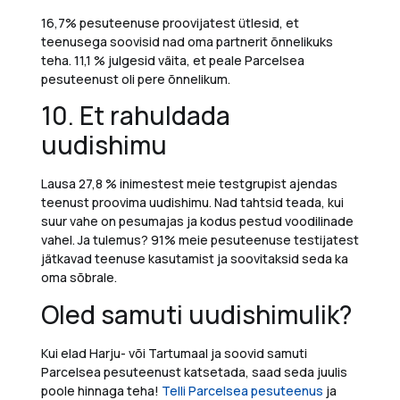
16,7% pesuteenuse proovijatest ütlesid, et
teenusega soovisid nad oma partnerit õnnelikuks
teha. 11,1 % julgesid väita, et peale Parcelsea
pesuteenust oli pere õnnelikum.
10.
Et rahuldada
uudishimu
Lausa
27,8 % inimestest meie testgrupist ajendas
teenust proovima uudishimu.
Nad tahtsid teada,
kui
suur vahe on pesumajas ja kodus pestud voodilinade
vahel
.
Ja tulemus?
91% meie pesuteenuse testijatest
jätkavad teenuse kasutamist ja soovitaksid seda ka
oma sõbrale.
Oled samuti uudishimulik?
Kui elad Harju- või Tartumaal ja soovid samuti
Parcelsea pesuteenust katsetada, saad seda juulis
poole hinnaga teha!
Telli Parcelsea pesuteenus
ja