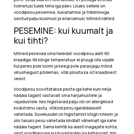
toimetusi tuleb teha iga päev. Lisaks sellele on
voodipesu pesemise, kuivatamise ja triikimisega
seotud palju küsimusi ja eriarvamusi. Mõned näited.
PESEMINE: k
ui
kuumalt ja
kui
tihti?
Mõned pesevad oma heledat voodipesu alati 90
kraadiga. Nii kõrge temperatuur ei pruugi olla vajalik.
Kui peres pole loomi ja keegi pole parasjagu mõnd
viirushaigust põdemas, võib piisata ka 40 kraadisest
veest.
V
oodipesu
soovitatakse
pesta iga kahe kuni nelja
nädala tagant
vastavalt oma harjumustele ja
vajaduste
le. Kes higistavad palju või on allergilised
kodutolmu vastu,
võiksid
pesu iganädalaselt
vahetada.
Suvekuudel on higistamist
kõigil
rohkem
ja
siis
tasuks
pesu vahetada kindlalt vähemalt iga
kahe
nädala
tagant. Sama kehtib ka alasti magajate kohta,
sest voodipesuga puutuvad kokku ka kehaosad, mis