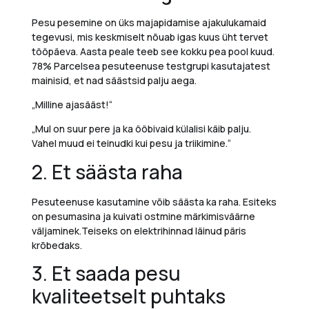
Pesu pesemine on üks majapidamise ajakulukamaid
tegevusi, mis keskmiselt nõuab igas kuus üht tervet
tööpäeva. Aasta peale teeb see kokku pea pool kuud.
78%
Parcelsea pesuteenuse testgrupi kasutajatest
mainisid, et
nad säästsid palju aega.
„
Milline ajasääst
!“
„Mul on suur pere ja ka ööbivaid külalisi käib palju.
Vahel muud ei teinudki kui pesu ja triikimine.“
2.
Et säästa raha
Pesu
teenuse kasutamine võib säästa
ka
raha. Esiteks
on pesumasina ja kuivati ​​ostmine märkimisväärne
väljaminek.
Teiseks on elektrihinnad läinud päris
krõbedaks.
3.
Et saada pesu
kvaliteetselt puhtaks