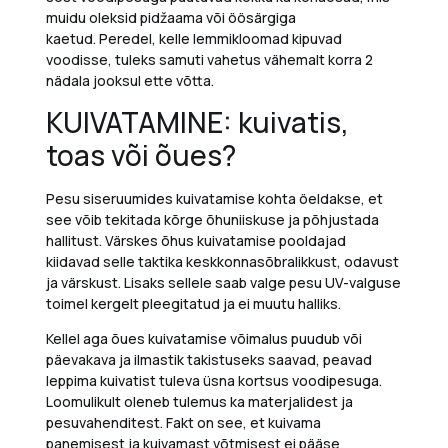
muidu oleksid pidžaama või öösärgiga
kaetud.
Peredel, kelle
lemmikloomad
kipuvad
voodis
se
,
tuleks samuti vahetus vähemalt korra 2
nädala jooksul ette võtta.
KUIVATAMINE: kuivatis,
toas või õues?
Pesu siseruumides kuivatami
s
e
kohta öeldakse, et
see võib
tekita
da
kõrge õhuniiskuse ja põhjustada
hallitust. Värskes õhus kuivata
mise pooldajad
kiidavad selle taktika
k
eskkonnasõbralik
kust, odavust
ja värskust. L
isaks sellele saab valge pesu UV-valguse
toimel kergelt pleegitatud ja ei muutu halliks.
Kellel aga õues kuivatamise võimalus puudub või
päevakava ja ilmastik takistuseks saavad, peavad
leppima kuivatist tuleva üsna kortsus voodipesuga.
Loomulikult oleneb tulemus ka materjalidest ja
pesuvahenditest. Fakt on see, et kuivama
panemisest ja kuivamast võtmisest ei pääse