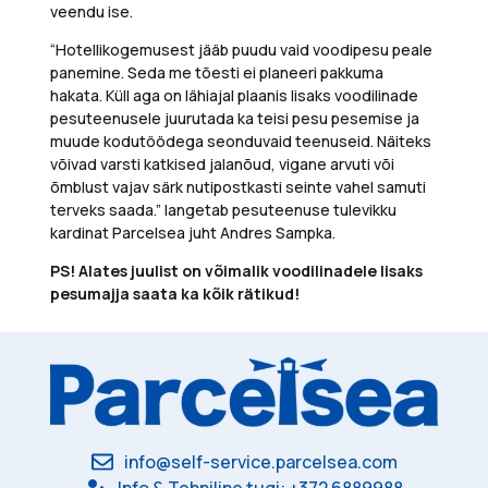
veendu ise.
“Hotellikogemusest jääb puudu vaid voodipesu peale
panemine. Seda me tõesti ei planeeri pakkuma
hakata. Küll aga on lähiajal plaanis l
isaks voodilinade
pesuteenusele juuruta
da
ka teisi
pesu pesemise ja
muude
kodutöödega seonduvaid teenuseid
.
Näiteks
või
vad
varsti katkised jalanõud, vigane arvuti või
õmblust vajav särk nutipostkasti seinte vahel samuti
terveks saada.”
langetab pesuteenuse tulevikku
kardinat Parcelsea juht Andres Sampka.
PS! Alates juulist on võimalik voodilinadele lisaks
pesumajja saata ka kõik rätikud!
info@self-service.parcelsea.com
Info & Tehniline tugi: +372 6889988