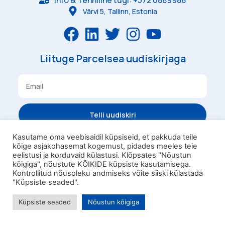
Värvi 5, Tallinn, Estonia
Liituge Parcelsea uudiskirjaga
Telli uudiskiri
Kasutame oma veebisaidil küpsiseid, et pakkuda teile
kõige asjakohasemat kogemust, pidades meeles teie
Tingimused
Privaatsus
eelistusi ja korduvaid külastusi. Klõpsates "Nõustun
Parcelsea Pesukast
kõigiga", nõustute KÕIKIDE küpsiste kasutamisega.
Kontrollitud nõusoleku andmiseks võite siiski külastada
Omniva Kampaaniatingimused
"Küpsiste seaded".
Parcelsea OÜ 2023
Küpsiste seaded
Nõustun kõigiga