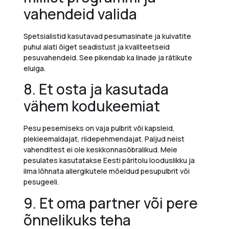
vahendeid valida
Spetsialistid kasutavad pesumasinate ja kuivatite
puhul alati õiget seadistust
ja kvaliteetseid
pesuvahendeid
.
See pikendab ka linade ja rätikute
eluiga.
8. Et osta ja kasutada
vähem kodukeemiat
Pesu pesemiseks on vaja pulbrit või kapsleid,
plekieemaldaja
t,
riidepehmendaja
t
. Paljud neist
vahenditest
ei ole keskkonnasõbralikud.
Meie
pesulates
kasutatakse Eesti päritolu looduslikku ja
ilma lõhnata allergikutele mõeldud pesupulbrit või
pesugeeli.
9. Et oma partner või pere
õnnelikuks teha