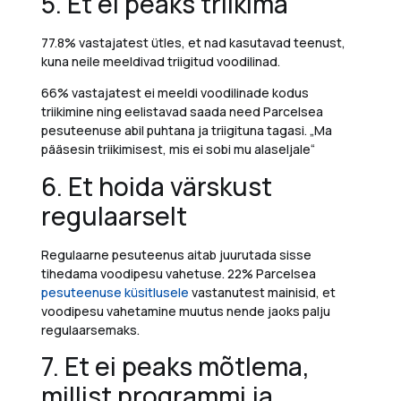
5
. Et ei peaks triikima
77.8% vastajatest ütles, et nad kasutavad teenust,
kuna neile meeldivad triigitud voodilinad.
66% vastajate
st
ei meeldi voodilinade kodus
triikimine ning eelistavad saada need Parcelsea
pesuteenuse abil puhtana ja triigituna tagasi.
„Ma
pääsesin triikimisest, mis ei sobi mu alaseljale“
6. Et hoida värskust
regulaarselt
Regulaarne pesuteenus aitab juurutada sisse
tihedama voodipesu vahetuse. 22%
Parcelsea
pesuteenuse küsitlusele
vastanutest mainisid
, et
voodipesu vahetamine muutus nende jaoks palju
regulaarsemaks.
7. Et ei peaks mõtlema,
millist programmi ja