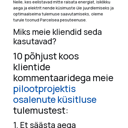
Neile, kes eelistavad mitte raisata energiat, isiklikku
aega ja elektrit
nende küsimuste üle juurdlemiseks ja
optimaalseima tulemuse saavutamiseks, oleme
turule toonud Parcelsea pesuteenuse.
Miks meie kliendid seda
kasutavad?
10 põhjust koos
klientide
kommentaaridega meie
pilootprojektis
osalenute küsitluse
tulemustest:
1.
Et s
äästa aega