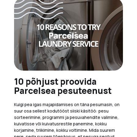
10 põhjust proovida
Parcelsea pesuteenust
Kuigi pea igas majapidamises on täna pesumasin, on
suur osa sellest kodutööst siiski käsitöö: pesu
sorteerimine, programmi ja pesuvahendite valimine,
kuivatisse või kuivatusrestile panemine, kokku
korjamine, triikimine, kokku voltimine. Mida suurem
pere, seda suurem tõenäosus, et pesuga seotud