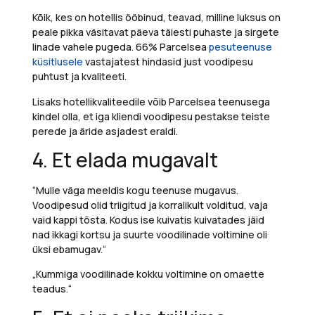
Kõik, kes on hotellis ööbinud, teavad, milline luksus on
peale pikka väsitavat päeva täiesti puhaste ja sirgete
linade vahele pugeda.
66%
Parcelsea
pesuteenuse
küsitlusele
vastajatest hindasid just voodipesu
puhtust ja kvaliteeti
.
Lisaks hotellikvaliteedile võib Parcelsea teenusega
kindel olla, et
iga kliendi
voodipesu pestakse
teiste
perede ja äride asjadest
eraldi
.
4. Et elada mugavalt
“Mulle väga meeldis kogu teenuse mugavus.
Voodipesud olid triigitud ja korralikult volditud, vaja
vaid kappi tõsta. Kodus ise kuivatis kuivatades jäid
nad ikkagi kortsu ja suurte voodilinade voltimine oli
üksi ebamugav.
“
„Kummiga voodilinade kokku voltimine on omaette
teadus.“