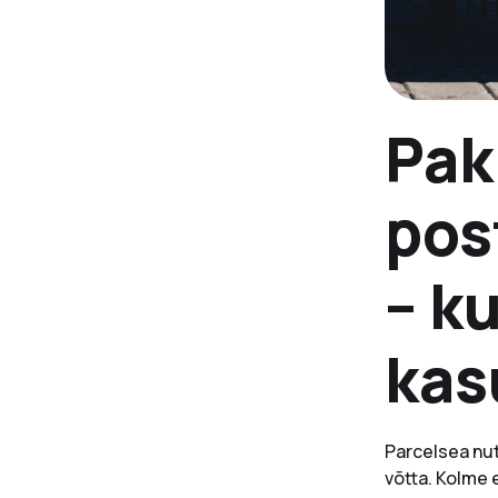
Pak
pos
– k
kas
Parcelsea nut
võtta. Kolme 