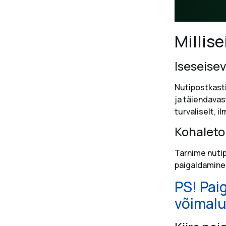
Millis
Iseseise
Nutipostkast
ja täiendavas
turvaliselt, 
Kohaleto
Tarnime nutip
paigaldamine 
PS! Pai
võimalu