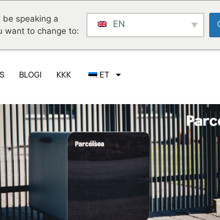
 be speaking a
EN
u want to change to:
S
BLOGI
KKK
ET