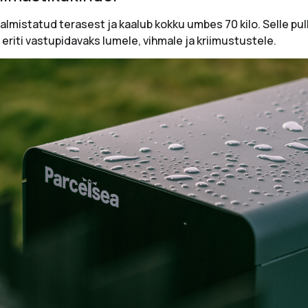
almistatud terasest ja kaalub kokku umbes 70 kilo. Selle pu
eriti vastupidavaks lumele, vihmale ja kriimustustele.