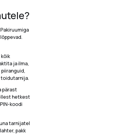
mutele?
. Pakiruumiga
 lõppevad.
 kõik
tita ja ilma,
 piiranguid,
toidutarnija.
a pärast
llest hetkest
 PIN-koodi
una tarnijatel
lahter, pakk