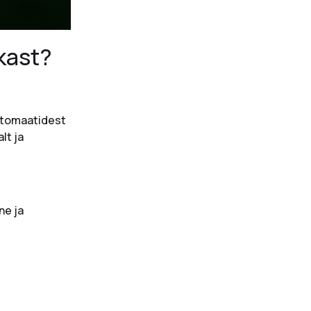
kast?
utomaatidest
lt ja
ne ja