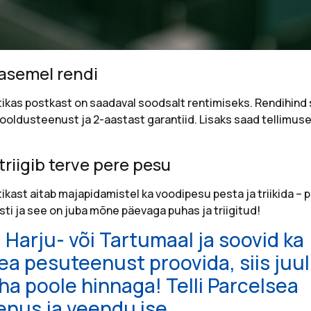
asemel rendi
ikas postkast on saadaval soodsalt rentimiseks. Rendihind 
ooldusteenust ja 2-aastast garantiid. Lisaks saad tellimuse 
triigib terve pere pesu
ikast aitab majapidamistel ka voodipesu pesta ja triikida – p
ti ja see on juba mõne päevaga puhas ja triigitud!
d Harju- või Tartumaal ja soovid ka
ea pesuteenust proovida, siis juul
ha poole hinnaga! Telli Parcelsea
nus ja veendu ise.