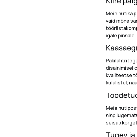
Kiire pai
Meie nutika p
vaid mõne sam
tööriistakomp
igale pinnale.
Kaasaegn
Pakilahtriteg
disainimisel 
kvaliteetse t
külalistel, na
Toodetud
Meie nutipost
ning lugematu
seisab kõrget
Tugev ja 