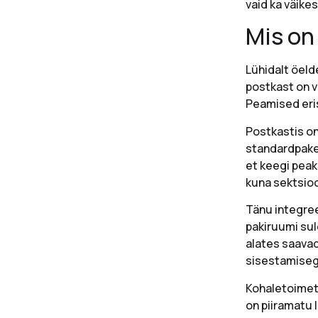
vaid ka väike
Mis on
Lühidalt öel
postkast on v
Peamised eris
Postkastis on
standardpaken
et keegi peak
kuna sektsioo
Tänu integre
pakiruumi sul
alates saavad
sisestamiseg
Kohaletoimeta
on piiramatu l