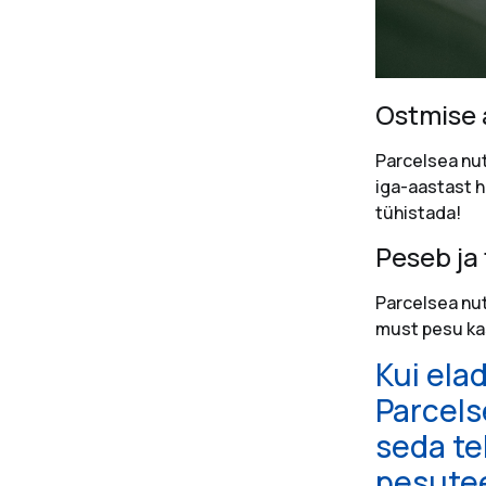
Ostmise 
Parcelsea nut
iga-aastast h
tühistada!
Peseb ja 
Parcelsea nut
must pesu kas
Kui ela
Parcels
seda te
pesutee