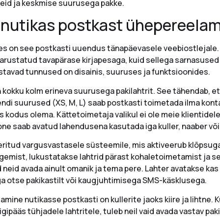
seid ja keskmise suurusega pakke.
 nutikas postkast ühepereela
des on see postkasti uuendus tänapäevasele veebiostlejale
arustatud tavapärase kirjapesaga, kuid sellega sarnasused
tavad tunnused on disainis, suuruses ja funktsioonides.
 kokku kolm erineva suurusega pakilahtrit. See tähendab, et
di suurused (XS, M, L) saab postkasti toimetada ilma kontak
s kodus olema. Kättetoimetaja valikul ei ole meie klientidele
ne saab avatud lahendusena kasutada iga kuller, naaber või 
eritud vargusvastasele süsteemile, mis aktiveerub klõpsug
gemist, lukustatakse lahtrid pärast kohaletoimetamist ja se
 neid avada ainult omanik ja tema pere. Lahter avatakse kas
a otse pakikastilt või kaugjuhtimisega SMS-käsklusega.
mine nutikasse postkasti on kullerite jaoks kiire ja lihtne. K
igipääs tühjadele lahtritele, tuleb neil vaid avada vastav paki