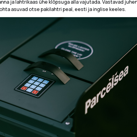
anna ja lahtrikaas ühe klõpsuga alla vajutada. Vastavad juhe
hta asuvad otse pakilahtri peal, eesti ja inglise keeles.