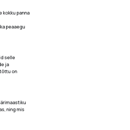
te kokku panna
a ka peaaegu
id selle
de ja
tõttu on
 ärimaastiku
s, ning mis