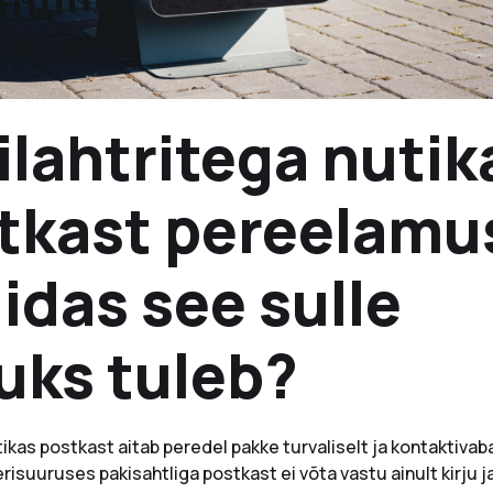
ilahtritega nutik
tkast pereelamu
uidas see sulle
uks tuleb?
ikas postkast aitab peredel pakke turvaliselt ja kontaktivab
erisuuruses pakisahtliga postkast ei võta vastu ainult kirju j