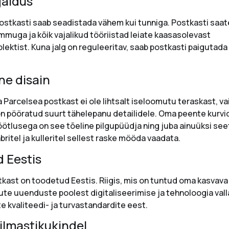
galdus
ostkasti saab seadistada vähem kui tunniga. Postkasti saa
muga ja kõik vajalikud tööriistad leiate kaasasolevast
lektist. Kuna jalg on reguleeritav, saab postkasti paigutad
e disain
a Parcelsea postkast ei ole lihtsalt iseloomutu teraskast, va
on pööratud suurt tähelepanu detailidele. Oma peente kurvi
öötlusega on see tõeline pilgupüüdja ning juba ainuüksi see
abritel ja kulleritel sellest raske mööda vaadata.
 Eestis
kast on toodetud Eestis. Riigis, mis on tuntud oma kasvava
te uuenduste poolest digitaliseerimise ja tehnoloogia valla
e kvaliteedi- ja turvastandardite eest.
ilmastikukindel