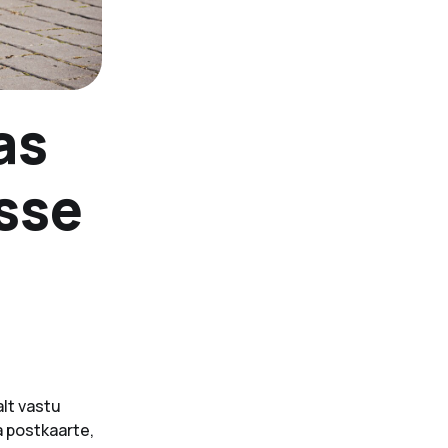
as
sse
alt vastu
a postkaarte,