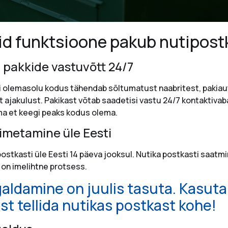
eid funktsioone pakub nutipost
v pakkide vastuvõtt 24/7
i olemasolu kodus tähendab sõltumatust naabritest, pakia
t ajakulust. Pakikast võtab saadetisi vastu 24/7 kontaktivaba
ilma et keegi peaks kodus olema.
imetamine üle Eesti
ostkasti üle Eesti 14 päeva jooksul. Nutika postkasti saatmi
on imelihtne protsess.
galdamine on juulis tasuta. Kasuta
st tellida nutikas postkast kohe!